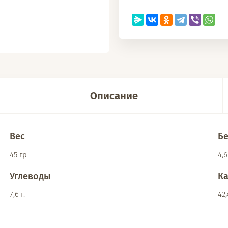
Описание
Вес
Б
45 гр
4,6
Углеводы
К
7,6 г.
42