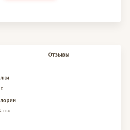
Отзывы
елки
 г.
алории
,4 ккал