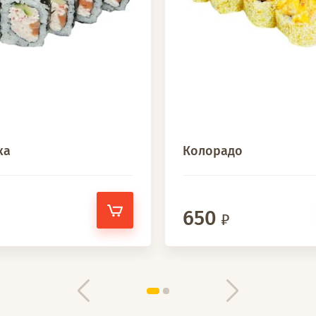
ка
Колорадо
650